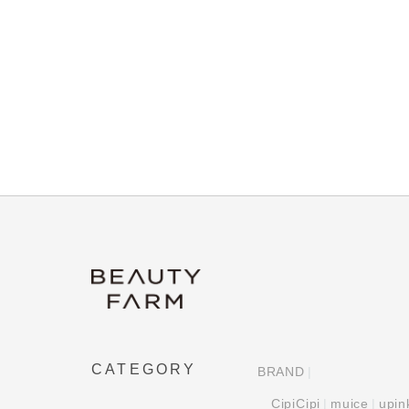
CATEGORY
BRAND
CipiCipi
muice
upin