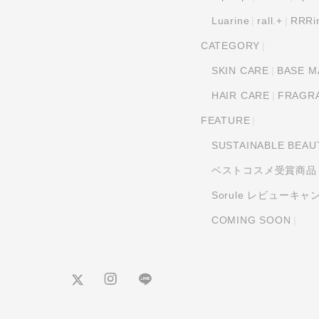
Luarine
rall.+
RRRi
CATEGORY
SKIN CARE
BASE M
HAIR CARE
FRAGR
FEATURE
SUSTAINABLE BEAU
ベストコスメ受賞商品
Sorule レビューキ
COMING SOON