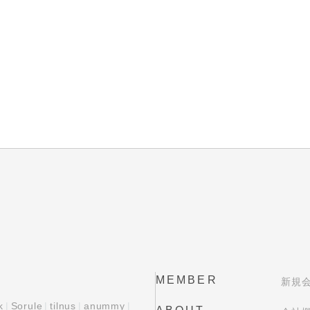
MEMBER
新規
k
Sorule
tilnus
anummy