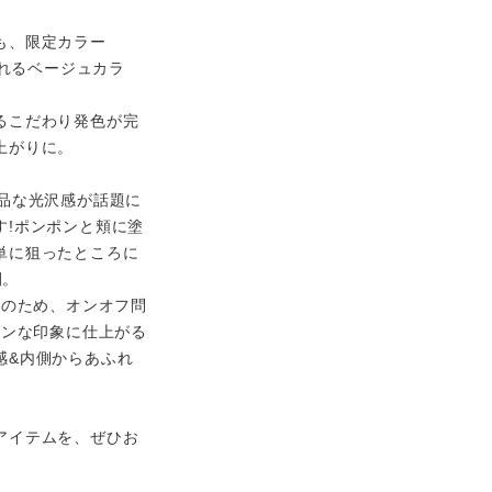
も、限定カラー
られるベージュカラ
るこだわり発色が完
上がりに。
品な光沢感が話題に
!ポンポンと頬に塗
単に狙ったところに
開。
げのため、オンオフ問
ニンな印象に仕上がる
感&内側からあふれ
アイテムを、ぜひお