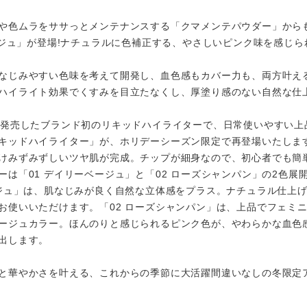
や色ムラをササっとメンテナンスする「クマメンテパウダー」から
ベージュ」が登場!ナチュラルに色補正する、やさしいピンク味を感じ
なじみやすい色味を考えて開発し、血色感もカバー力も、両方叶え
ハイライト効果でくすみを目立たなくし、厚塗り感のない自然な仕
に発売したブランド初のリキッドハイライターで、日常使いやすい上
キッドハイライター」が、ホリデーシーズン限定で再登場いたします
けみずみずしいツヤ肌が完成。チップが細身なので、初心者でも簡
ーは「01 デイリーベージュ」と「02 ローズシャンパン」の2色展
ージュ」は、肌なじみが良く自然な立体感をプラス。ナチュラル仕上
お使いいただけます。「02 ローズシャンパン」は、上品でフェミ
ージュカラー。ほんのりと感じられるピンク色が、やわらかな血色
出します。
と華やかさを叶える、これからの季節に大活躍間違いなしの冬限定