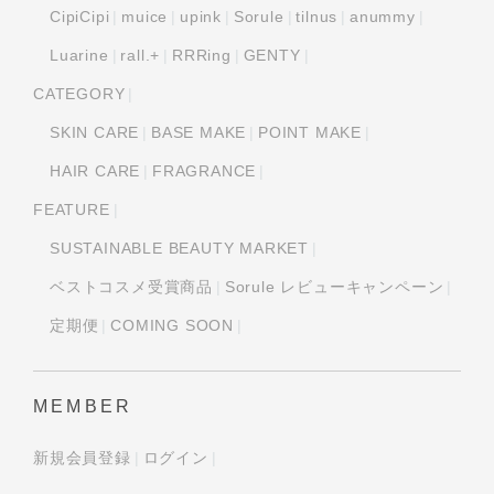
CipiCipi
muice
upink
Sorule
tilnus
anummy
Luarine
rall.+
RRRing
GENTY
CATEGORY
SKIN CARE
BASE MAKE
POINT MAKE
HAIR CARE
FRAGRANCE
FEATURE
SUSTAINABLE BEAUTY MARKET
ベストコスメ受賞商品
Sorule レビューキャンペーン
定期便
COMING SOON
MEMBER
新規会員登録
ログイン