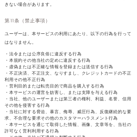
きない場合があります。
第11条（禁止事項）
ユーザーは、本サービスの利用にあたり、以下の行為を行って
はなりません。
・法令または公序良俗に違反する行為
・本規約その他当社の定めに違反する行為
・虚偽または不正確な情報を登録または送信する行為
・不正決済、不正注文、なりすまし、クレジットカードの不正
利用その他不正行為
・営利目的または転売目的で商品を購入する行為
・本サービスの運営を妨害し、または支障を与える行為
・当社、他のユーザーまたは第三者の権利、利益、名誉、信用
その他を侵害する行為
・当社に対する脅迫、暴言、侮辱、威圧行為、反復継続的な要
求、不合理な要求その他のカスタマーハラスメント行為
・本サービスを通じて取得した情報、画像、文章等を、当社の
許可なく営利利用する行為