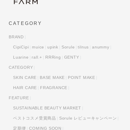
CATEGORY
BRAND
CipiCipi
muice
upink
Sorule
tilnus
anummy
Luarine
rall.+
RRRing
GENTY
CATEGORY
SKIN CARE
BASE MAKE
POINT MAKE
HAIR CARE
FRAGRANCE
FEATURE
SUSTAINABLE BEAUTY MARKET
ベストコスメ受賞商品
Sorule レビューキャンペーン
定期便
COMING SOON