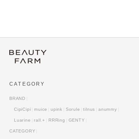
CATEGORY
BRAND
CipiCipi
muice
upink
Sorule
tilnus
anummy
Luarine
rall.+
RRRing
GENTY
CATEGORY