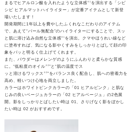
まるでヒアルロン酸を⼊れたような⽴体感
を演出する「シピ
※1
シピ ヒアルマットハイライター」が定番アイテムとして新登
場いたします！
開発期間に1年以上を費やしたふくれなこだわりのアイテム
で、あえて“パール無配合”のハイライターにすることで、スッ
と肌に溶け込み⾃然な⽴体感
を演出。クマやほうれい線など
※1
に塗布すれば、気になる影やくすみをしっかりとばして顔の印
象をパッと明るく仕上げてくれます。
また、パウダーはメレンゲのようにふんわりと柔らかな質感
に。“低粘度のオイル
”と“肌の温度でス
※2
ッと溶けるワックス
”をバランス良く配合し、肌への密着⼒を
※3
⾼め、軽いつけ⼼地を両⽴しました。
カラーはホワイトピンクカラーの「01 ヒアルピンク」と肌な
じみの良いベージュカラーの「02 ヒアルベージュ」の2⾊展
開。影をしっかりとばしたい時は 01、さりげなく影をぼかし
たい時は 02 がおすすめです。