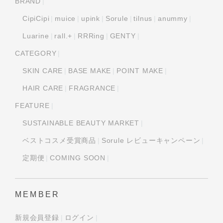
BRAND
CipiCipi
muice
upink
Sorule
tilnus
anummy
Luarine
rall.+
RRRing
GENTY
CATEGORY
SKIN CARE
BASE MAKE
POINT MAKE
HAIR CARE
FRAGRANCE
FEATURE
SUSTAINABLE BEAUTY MARKET
ベストコスメ受賞商品
Sorule レビューキャンペーン
定期便
COMING SOON
MEMBER
新規会員登録
ログイン