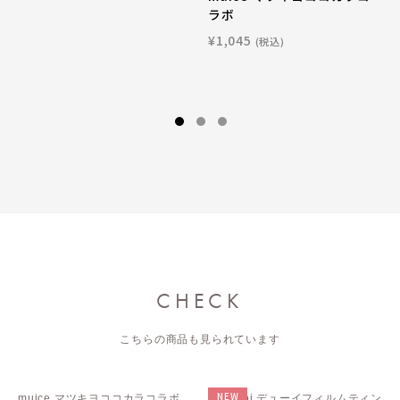
ラボ
¥1,045
(税込)
CHECK
こちらの商品も見られています
NEW
muice マツキヨココカラコラボ
CipiCipi デューイフィルムティン