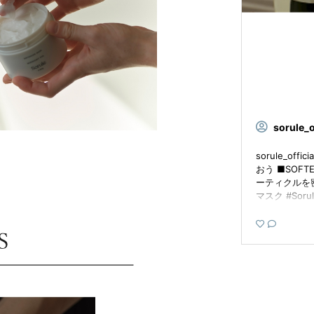
sorule_o
sorule_off
おう ■SOFTE
ーティクルを
マスク #Soru
ア #やわら