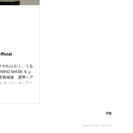
fficial
icial やわらかく、うる
NING MASK キュ
密着補修 濃厚ヘア
le #ソルレ #ヘアケ
かくうるおうソルレ
PR
Supported by