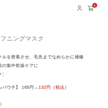
0
e ソフニングマスク
クルを密着させ、毛先までなめらかに補修
前の集中乾燥ケアに
ク〉
パウチ】 165円→
132円（税込）
)