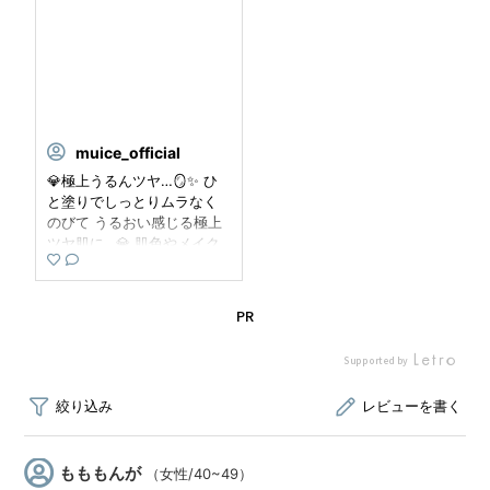
muice_official
💎極上うるんツヤ…🪞✨ ひ
と塗りでしっとりムラなく
のびて うるおい感じる極上
ツヤ肌に…💎 肌色やメイク
に合わせて 3種類のカラー
から選べます🤍✴︎ 💎うるみ
ハイライター 各968円（税
PR
込） 01スノーベージュ 02
サクラスノー 03スハダベー
Supported by
ジュ ロフト・プラザ・ハン
ズ・ショップイン・R.O.U.
の一部店舗とアットコスメ
トーキョー&オオサカで好評
発売中🤍 ※全ての店舗でお
取り扱いがあるわけではあ