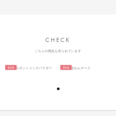
CHECK
こちらの商品も見られています
NEW
NEW
muice スポットメンテパウダー
muice ぽわんチーク