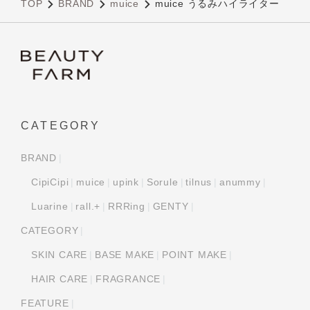
TOP
BRAND
muice
muice うるみハイライター
CATEGORY
BRAND
CipiCipi
muice
upink
Sorule
tilnus
anummy
Luarine
rall.+
RRRing
GENTY
CATEGORY
SKIN CARE
BASE MAKE
POINT MAKE
HAIR CARE
FRAGRANCE
FEATURE