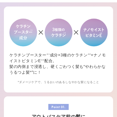
ケラチンブースター
成分×3種のケラチン
×ナノモ
※1
※2
イストビタミンE
配合。
※3
髪の内側まで浸透し、硬くごわつく髪も“やわらかな
うるつよ髪*”に！
*ダメージケアで、うるおいのあるしなやかな髪になること
アウトバスケア前の髪に