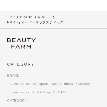
TOP
BRAND
RRRing
RRRing オーバーリップスティック
CATEGORY
BRAND
CipiCipi
muice
upink
Sorule
tilnus
anummy
Luarine
rall.+
RRRing
GENTY
CATEGORY