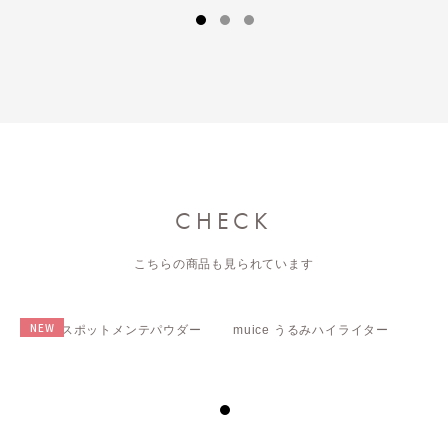
CHECK
こちらの商品も見られています
NEW
muice スポットメンテパウダー
muice うるみハイライター