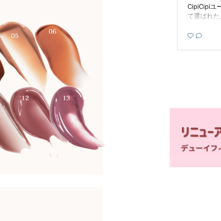
𝐊𝐈 𝐏𝐮𝐝𝐝𝐢𝐧𝐠 🍠1
フィルムティント 02 さくらダ
CipiCi
𝐈𝐌𝐎 𝐌𝐢𝐥𝐤 ¥1,32
スティが LDK the Beauty 202
て選ばれた
 ⟡.· ┈⟡.· ┈⟡.· ┈⟡.·
4年ベストコスメ 【ツヤリッ
化したよ♡ ⁡ 
· ⟡ロフト ⟡プラザ
プ（ピンク） 部門】で１位を
フィルムティ
アットコスメストア
受賞したよ⑅ॱ˖• さくらダステ
クイーン 税込
n ⟡ 公式オンラインシ
ィは やわらかいくすみの ニュ
あるムード
✦ デューイフィルム
ートラルピンク なめらかな塗
トバーガン
間とともにツヤが
り心地で 時間とともにツヤが
こなれ感の
塗った瞬間はなめら
溢れてぷるつや唇に✨ まだ使
ンカラー🤎
ともにツヤが溢れ
ったことない人は ぜひチェッ
問わず使いや
る唇が完成するテ
クしてみてね🤍 #cipicipi #シ
ティッシュ
 11：もみじブラ
ピシピ #デューイフィルムテ
色持ちがいい
てなじむ 濃密ブ
ィント
ッサムのいい香
：あずきプリン 上品
日より発売さ
 まろやかピンク
みなさんも
 : さつまいもミル
ね☑️ cipicip
立つ 洗練モーブ
cipi #
iCipi#シピシピ#デ
ルムティン
ルムティント
プ #プチプ
コスメ紹介