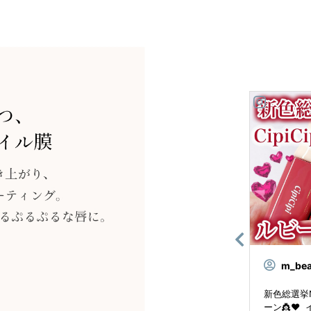
_official
cipicipi_official
m_be
𝒆𝒘𝒚 𝑭𝒊𝒍𝒎
cipicipi_official . ₊˚⊹ᰔ ベスコ
新色総選挙N
🍁11：𝐌𝐎𝐌𝐈𝐉𝐈 𝐁𝐫
ス受賞 ⋆✦ CipiCipi デューイ
ーン👸❤️