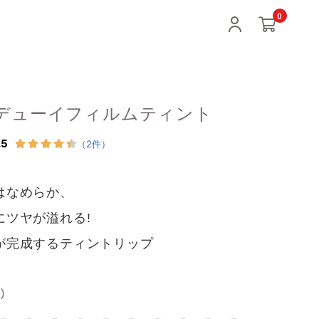
0
ipi デューイフィルムティント
はなめらか、
にツヤが溢れる!
が完成するティントリップ
)