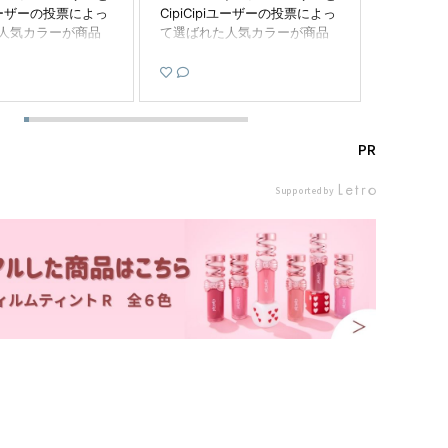
piユーザーの投票によっ
CipiCipiユーザーの投票によっ
CipiCi
人気カラーが商品
て選ばれた人気カラーが商品
て選ばれ
CipiCipi デューイ
化したよ♡ ⁡ CipiCipi デューイ
化したよ♡ ⁡
ント 102 ルビー
フィルムティント 102 ルビー
フィルムテ
 1,320円 ⁡ 深みの
クイーン 税込 1,320円 ⁡ 深みの
クイーン 税
をまとうスウィー
あるムードをまとうスウィー
あるムー
ディ！ひと塗りで
トバーガンディ！ひと塗りで
トバーガ
でるレッドブラウ
こなれ感のでるレッドブラウ
こなれ感
PR
 ⁡ パーソナルカラー
ンカラー🤎 ⁡ パーソナルカラー
ンカラー
すい色味だよ🙌 ⁡
問わず使いやすい色味だよ🙌 ⁡
問わず使い
Supported by
オフしてもかなり
ティッシュオフしてもかなり
ティッシ
◎ ⁡ チェリーブロ
色持ちがいい◎ ⁡ チェリーブロ
色持ちがい
り🍒✨ ⁡ 2月14
ッサムのいい香り🍒✨ ⁡ 2月14
ッサムのいい
れてるよ🛍️ ぜひ
日より発売されてるよ🛍️ ぜひ
日より発売
チェックしてみて
みなさんもチェックしてみて
みなさん
i_official #PR #cipi
ね☑️ cipicipi_official #PR #cipi
ね☑️ cipici
シピシピ #デューイフィ
cipi #シピシピ #デューイフィ
cipi #
ト #ティントリッ
ルムティント #ティントリッ
ルムティン
ラコスメ #プチプラ
プ #プチプラコスメ #プチプラ
プ #プチ
 #新色コスメ
コスメ紹介 #新色コスメ
コスメ紹介