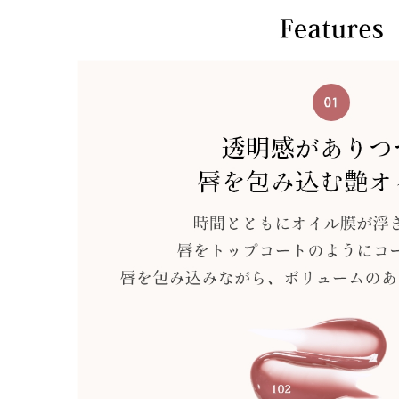
cipicipi
・ ⊹ᰔ 発売中⋆✦ 
𝑻𝒊𝒏𝒕 𝝑𝝔ॱ˖• 