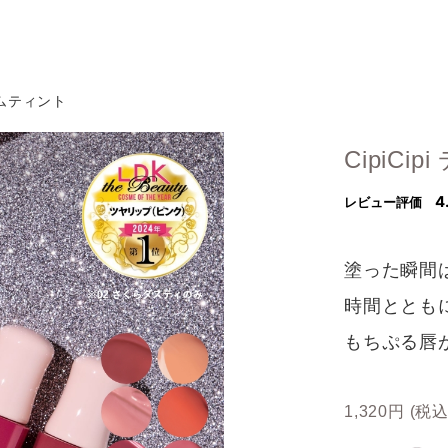
ルムティント
CipiC
塗った瞬間
時間ととも
もちぷる唇
1,320円
(税込