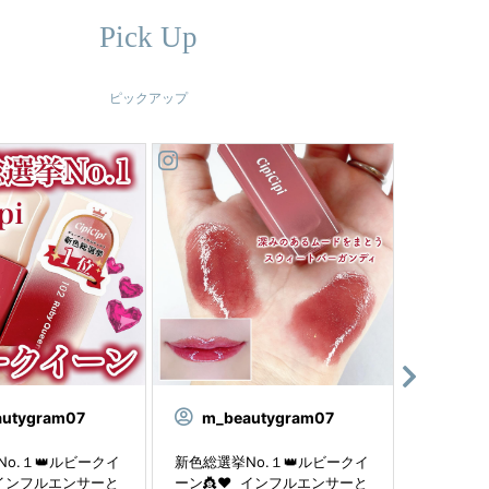
Pick Up
ピックアップ
autygram07
m_beautygram07
m_be
o.１👑ルビークイ
新色総選挙No.１👑ルビークイ
新色総選挙
 ⁡ インフルエンサーと
ーン👸❤️ ⁡ インフルエンサーと
ーン👸❤️