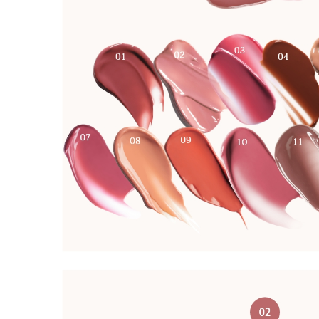
𝐨𝐰𝐧 🫘12：𝐀𝐙
3：𝐒𝐀𝐓𝐒𝐔𝐌
0(𝒕𝒂𝒙 𝒊𝒏)
┈⟡.· ┈⟡.
⟡ハンズ ⟡
⟡ shop i
ョップ ˚. 
ティント 時
溢れる⋆✦ 
か、時間と
る！ もちぷ
ィントリップ
ウン とろけ
ラウン 12
に溶け込む
ブラウン 13
ク 魅力引き
ピンク #Cip
ューイフィ