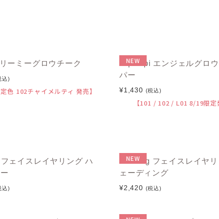
NEW
k ドリーミーグロウチーク
CipiCipi エンジェルグロ
パー
税込)
¥1,430
 限定色 102チャイメルティ 発売】
(税込)
【101 / 102 / L01 8/19
NEW
ng フェイスレイヤリング ハ
RRRing フェイスレイヤリ
ター
ェーディング
¥2,420
税込)
(税込)