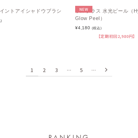
NEW
k ポイントアイシャドウブラシ
ラルプラス 水光ピール（Hy
Glow Peel）
)
¥4,180
(税込)
【定期初回2,980円】
1
2
3
…
5
…
RANKING