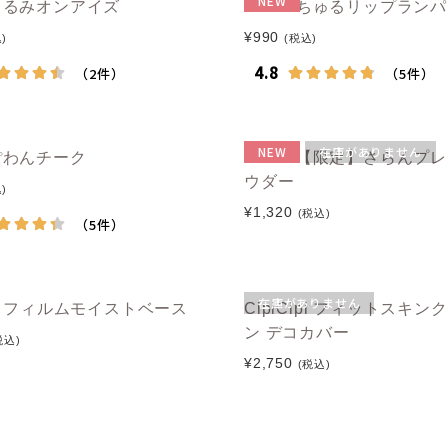
NEW
e うるみオンアイズ
muice ちゅるリップラン
¥990
)
(税込)
NEW
在庫がありません
 ぽわんチーク
muice 【限定】さらんプ
ウダー
)
¥1,320
(税込)
在庫がありません
ipi フィルムモイストベース
CipiCipi フィットスキン
ン デコカバー
税込)
¥2,750
(税込)