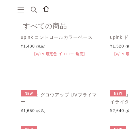
すべての商品
upink コントロールカラーベース
upin
¥1,430
¥1,320
(税込)
(
【8/19 限定色 イエロー 発売】
【8/19
NEW
NEW
RRRing グロウアップ UVプライマ
RRRi
ー
イライ
¥1,650
¥2,640
(税込)
(