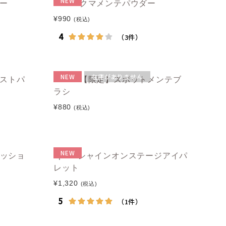
NEW
パー
muice クマメンテパウダー
¥990
(税込)
NEW
在庫がありません
レストパ
muice 【限定】スポットメンテブ
ラシ
¥880
(税込)
NEW
クッショ
upink シャインオンステージアイパ
レット
¥1,320
(税込)