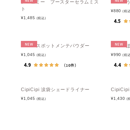
NEW
NEW
アニュミー ブースターセラムミス
muic
ト
¥880
(税込
¥1,485
(税込)
NEW
NEW
muice スポットメンテパウダー
muice
¥1,045
¥990
(税込)
(税込
CipiCipi 涙袋シェードライナー
CipiC
¥1,045
¥1,430
(税込)
(