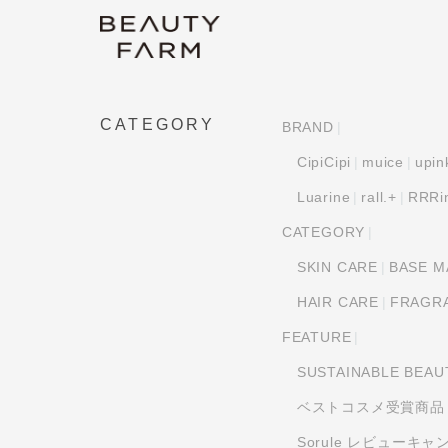
CATEGORY
BRAND
CipiCipi
muice
upin
Luarine
rall.+
RRRi
CATEGORY
SKIN CARE
BASE M
HAIR CARE
FRAGR
FEATURE
SUSTAINABLE BEAU
ベストコスメ受賞商品
Sorule レビューキ