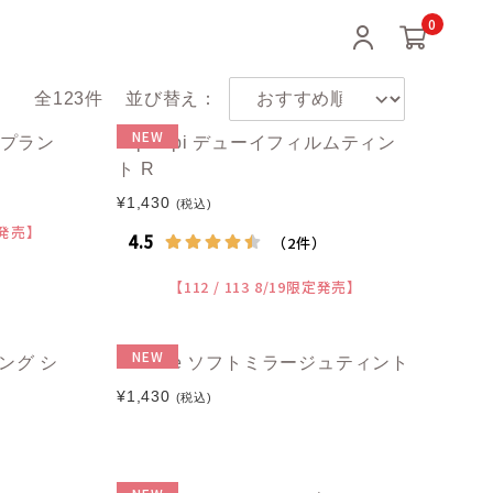
0
全123件
並び替え：
NEW
ウプラン
CipiCipi デューイフィルムティン
ト R
¥1,430
(税込)
限定発売】
【112 / 113 8/19限定発売】
NEW
ング シ
Luarine ソフトミラージュティント
¥1,430
(税込)