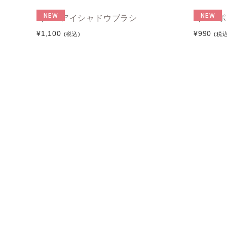
NEW
NEW
upink アイシャドウブラシ
upin
¥1,100
¥990
(税込)
(税込