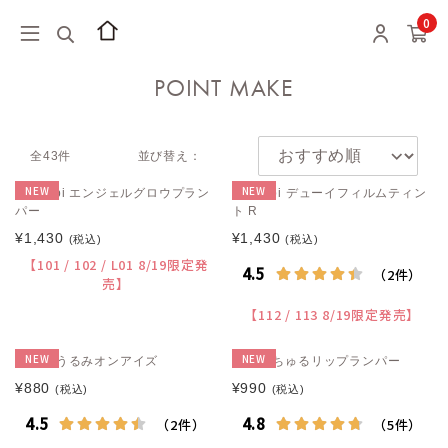
0
POINT MAKE
全43件
並び替え：
NEW
NEW
CipiCipi エンジェルグロウプラン
CipiCipi デューイフィルムティン
パー
ト R
¥1,430
¥1,430
(税込)
(税込)
【101 / 102 / L01 8/19限定発
売】
【112 / 113 8/19限定発売】
NEW
NEW
muice うるみオンアイズ
muice ちゅるリップランパー
¥880
¥990
(税込)
(税込)