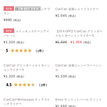
NEW
在庫がありません
muice 【限定】スポットメンテブ
CipiCipi 涙袋シェードライナー
ラシ
¥1,045
(税込)
¥880
(税込)
NEW
upink シャインオンステージアイ
【20％OFF】CipiCipi グリッター
パレット
イルミネーションライナーS
¥1,320
¥1,320
¥1,056
(税込)
(税込)
CipiCipi グリッターイルミネーシ
CipiCipi 涙袋コンシーラーペンシ
ョンライナーS
ル
¥1,320
¥1,100
(税込)
(税込)
CipiCipi×Wonjungyo ティアスケ
tilnus サンリットパール ティント
ッチライナー
¥1,650
(税込)