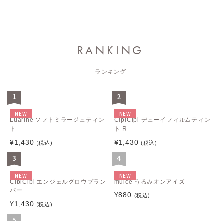
RANKING
ランキング
1
2
NEW
NEW
Luarine ソフトミラージュティン
CipiCipi デューイフィルムティン
ト
ト R
¥1,430
¥1,430
(税込)
(税込)
3
4
NEW
NEW
CipiCipi エンジェルグロウプラン
muice うるみオンアイズ
パー
¥880
(税込)
¥1,430
(税込)
5