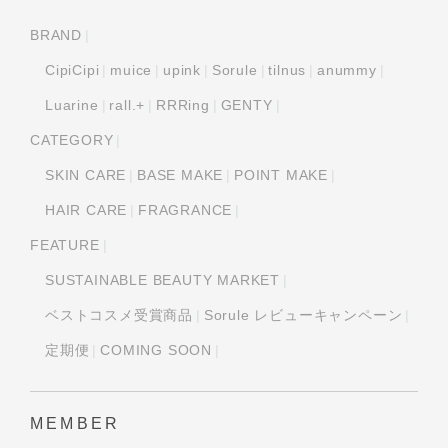
BRAND
CipiCipi
muice
upink
Sorule
tilnus
anummy
Luarine
rall.+
RRRing
GENTY
CATEGORY
SKIN CARE
BASE MAKE
POINT MAKE
HAIR CARE
FRAGRANCE
FEATURE
SUSTAINABLE BEAUTY MARKET
ベストコスメ受賞商品
Sorule レビューキャンペーン
定期便
COMING SOON
MEMBER