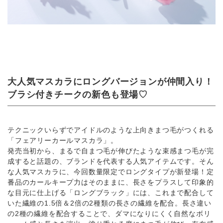
⼤⼈気マスカラにロングバージョンが仲間⼊り！
ブラシ付きチークの新⾊も登場♡
テクニックいらずでアイドルのような上向きまつ⽑がつくれる
「フェアリーカールマスカラ」。
発売当初から、まるで⾃まつ⽑が伸びたような束感まつ⽑が完
成すると話題の、ブランドを代表する⼈気アイテムです。そん
な⼈気マスカラに、今回数量限定でロングタイプが新登場！定
番品のカールキープ⼒はそのままに、⻑さをプラスして印象的
な⽬元に仕上げる「ロングブラック」には、これまで配合して
いた繊維の1.5倍＆2倍の2種類の⻑さの繊維を配合。⻑さ違い
の2種の繊維を配合することで、ダマになりにくく⾃然なボリ