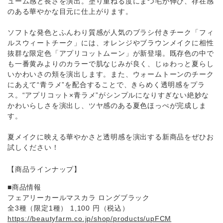
ューム感と⻑さを演出。塗り重ねる度にまつ⽑が伸び、存在感
のある華やかな⽬元に仕上がります。
ソフトな発⾊とふんわり質感が⼈気のブラシ付きチーク「フィ
ルスウィートチーク」には、オレンジやブラウンメイクに相性
抜群な限定⾊「アプリコットムーン」が新登場。既存⾊の中で
も⼀番⻩みよりのカラーで肌なじみが良く、じゅわっと夏らし
いかわいさの頬を演出します。また、ウォームトーンのチーク
にあえて“⻘ラメ”を配合することで、きらめく透明感をプラ
ス。“アプリコット×⻘ラメ”がシンプルになりすぎない絶妙な
かわいらしさを演出し、ツヤ感のある夏⾊ほっぺが完成しま
す。
夏メイクに映える華やかさと透明感を演出する新商品をぜひお
試しください！
【商品ラインナップ】
■商品情報
フェアリーカールマスカラ ロングブラック
全3種（限定1種） 1,100 円（税込）
https://beautyfarm.co.jp/shop/products/upFCM