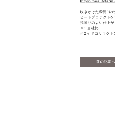
https://beautyfarm
吹きかけた瞬間“や
ヒートプロテクトケ
指通りのよい仕上が
※1 当社比
※2 γ-ドコサラ
前の記事