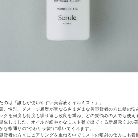
たのは「誰もが使いやすい美容液オイルミスト」。
質、性別、ダメージ履歴が異なるさまざまな美容賢者の方に髪の悩
ックを何度も何度も繰り返し改良を重ね、どの髪悩みの人でも使え
誕生しました。オイルが細やかなミスト状で出てくる新感覚※1の
かな指通りの“やわサラ髪”に導いてくれます。
容賢者の方々にヒアリングを重ねる中でミストの噴射の仕方にも着