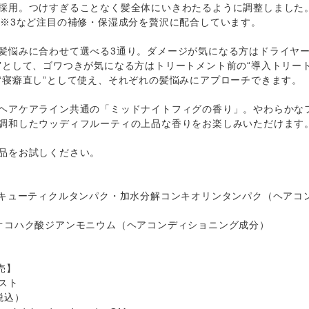
採用。つけすぎることなく髪全体にいきわたるように調整しました。
?※3など注目の補修・保湿成分を贅沢に配合しています。
髪悩みに合わせて選べる3通り。ダメージが気になる方はドライヤー
”として、ゴワつきが気になる方はトリートメント前の“導入トリー
“寝癖直し”として使え、それぞれの髪悩みにアプローチできます。
ヘアケアライン共通の「ミッドナイトフィグの香り」。やわらかな
調和したウッディフルーティの上品な香りをお楽しみいただけます
品をお試しください。
ルキューティクルタンパク・加水分解コンキオリンタンパク（ヘアコ
オコハク酸ジアンモニウム（ヘアコンディショニング成分）
売】
スト
（税込）