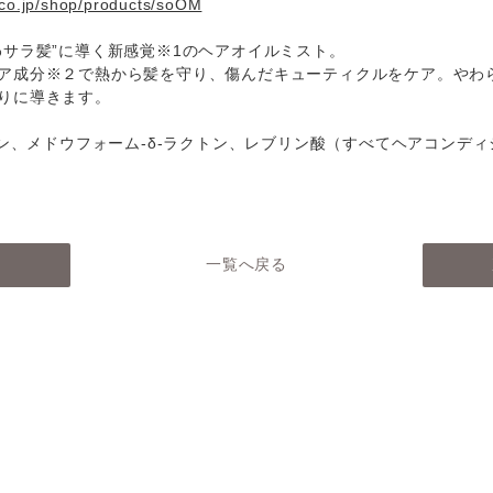
.co.jp/shop/products/soOM
わサラ髪”に導く新感覚※1のヘアオイルミスト。
ア成分※２で熱から髪を守り、傷んだキューティクルをケア。やわ
りに導きます。
クトン、メドウフォーム-δ-ラクトン、レブリン酸（すべてヘアコンデ
へ
一覧へ戻る