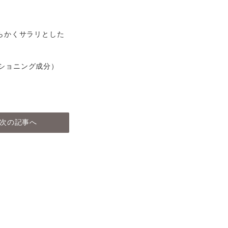
らかくサラリとした
ィショニング成分）
次の記事へ