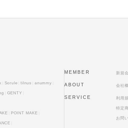
MEMBER
新規
k
Sorule
tilnus
anummy
ABOUT
会社
ng
GENTY
SERVICE
利用
特定
AKE
POINT MAKE
お問
ANCE