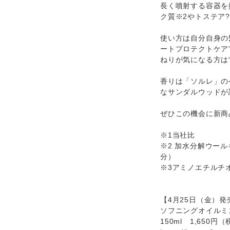
長く噴射する容器を
ク質※2やトステア
使い方は自分自身の
ートプロテクトケア
ねりが気になる方は
香りは「ソルレ」の
なサンダルウッドが
ぜひこの機会に新商
※1当社比
※2 加水分解ウー
分）
※3アミノエチルチ
【4月25日（金）発
ソフニングオイルミ
150ml 1,650円