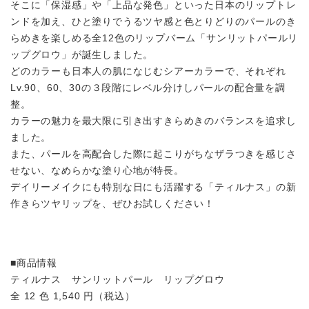
そこに「保湿感」や「上品な発⾊」といった⽇本のリップトレ
ンドを加え、ひと塗りでうるツヤ感と⾊とりどりのパールのき
らめきを楽しめる全12⾊のリップバーム「サンリットパールリ
ップグロウ」が誕⽣しました。
どのカラーも⽇本⼈の肌になじむシアーカラーで、それぞれ
Lv.90、60、30の３段階にレベル分けしパールの配合量を調
整。
カラーの魅⼒を最⼤限に引き出すきらめきのバランスを追求し
ました。
また、パールを⾼配合した際に起こりがちなザラつきを感じさ
せない、なめらかな塗り⼼地が特⻑。
デイリーメイクにも特別な⽇にも活躍する「ティルナス」の新
作きらツヤリップを、ぜひお試しください！
■商品情報
ティルナス サンリットパール リップグロウ
全 12 ⾊ 1,540 円（税込）