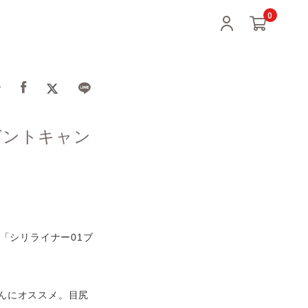
0
ア
ゼントキャン
「シリライナー01ブ
んにオススメ。目尻