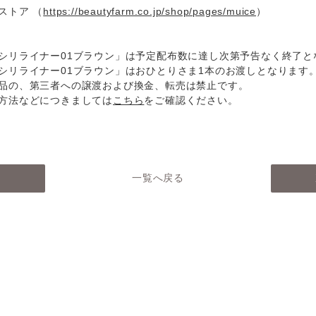
ストア （
https://beautyfarm.co.jp/shop/pages/muice
）
シリライナー01ブラウン」は予定配布数に達し次第予告なく終了と
シリライナー01ブラウン」はおひとりさま1本のお渡しとなります
品の、第三者への譲渡および換金、転売は禁止です。
方法などにつきましては
こちら
をご確認ください。
へ
一覧へ戻る