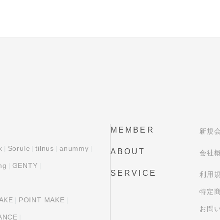
MEMBER
新規
k
Sorule
tilnus
anummy
ABOUT
会社
ng
GENTY
SERVICE
利用
特定
AKE
POINT MAKE
お問
ANCE