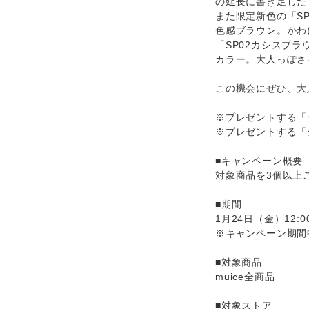
の延長に書き足した
また限定新色の「S
色感ブラウン。かわ
「SP02カシスブ
カラー。大人っぽさ
この機会にぜひ、大
※プレゼントする「
※プレゼントする「
■キャンペーン概要
対象商品を3個以上
■期間
1月24日（金）12:0
※キャンペーン期間
■対象商品
muice全商品
■対象ストア