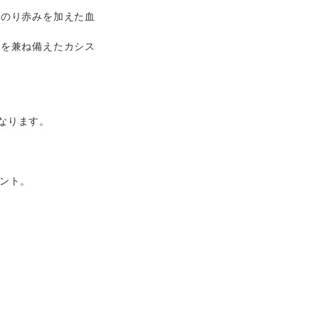
。
んのり赤みを加えた血
さを兼ね備えたカシス
なります。
。
ゼント。