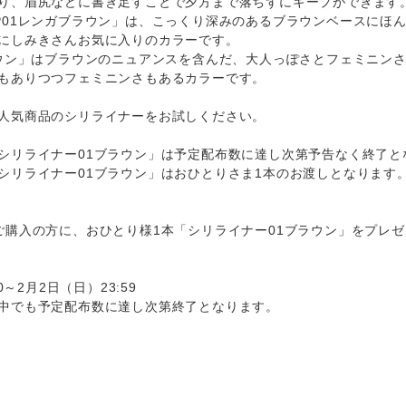
り、眉尻などに書き足すことで夕方まで落ちずにキープができます
P01レンガブラウン」は、こっくり深みのあるブラウンベースにほ
にしみきさんお気に入りのカラーです。
ラウン」はブラウンのニュアンスを含んだ、大人っぽさとフェミニン
もありつつフェミニンさもあるカラーです。
人気商品のシリライナーをお試しください。
シリライナー01ブラウン」は予定配布数に達し次第予告なく終了と
シリライナー01ブラウン」はおひとりさま1本のお渡しとなります
ご購入の方に、おひとり様1本「シリライナー01ブラウン」をプレ
0～2月2日（日）23:59
中でも予定配布数に達し次第終了となります。